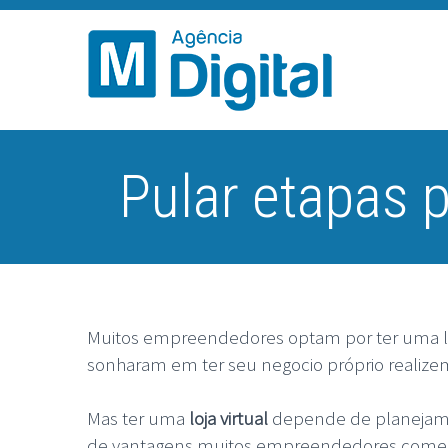
Pular etapas p
Muitos empreendedores optam por ter uma loja
sonharam em ter seu negocio próprio realize
Mas ter uma
loja virtual
depende de planejamen
de vantagens muitos empreendedores começa