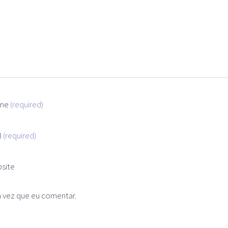
me
(required)
l
(required)
site
 vez que eu comentar.