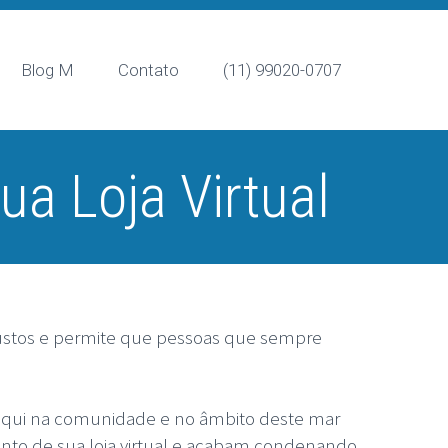
Blog M
Contato
(11) 99020-0707
ua Loja Virtual
 custos e permite que pessoas que sempre
 aqui na comunidade e no âmbito deste mar
to de sua loja virtual e acabam condenando