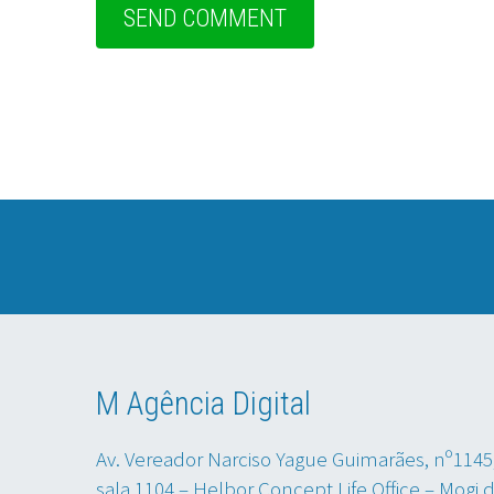
M Agência Digital
Av. Vereador Narciso Yague Guimarães, nº1145
sala 1104 – Helbor Concept Life Office – Mogi 