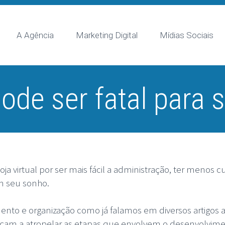
A Agência
Marketing Digital
Mídias Sociais
ode ser fatal para s
 virtual por ser mais fácil a administração, ter menos
m seu sonho.
to e organização como já falamos em diversos artigos
m a atropelar as etapas que envolvem o desenvolvimen