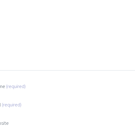
me
(required)
l
(required)
site