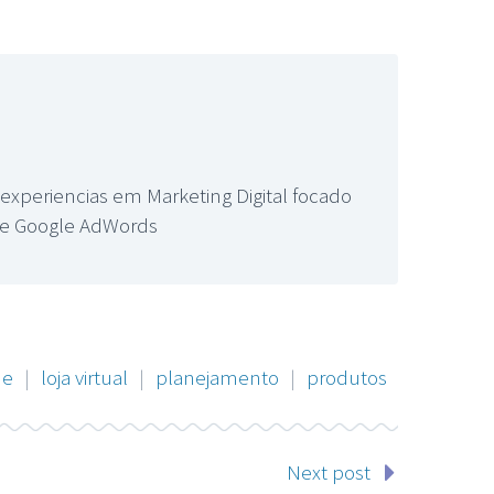
xperiencias em Marketing Digital focado
ade Google AdWords
ue
|
loja virtual
|
planejamento
|
produtos
Next post