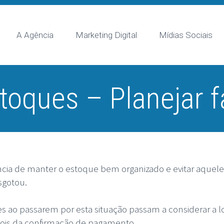
A Agência
Marketing Digital
Mídias Sociais
toques – Planejar f
ncia de manter o estoque bem organizado e evitar aquele 
sgotou.
es ao passarem por esta situação passam a considerar a 
ois da confirmação de pagamento.