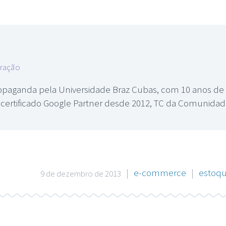
tração
paganda pela Universidade Braz Cubas, com 10 anos de e
s, certificado Google Partner desde 2012, TC da Comunid
|
e-commerce
|
estoq
9 de dezembro de 2013