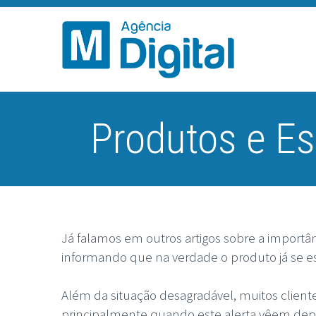
Produtos e Es
Já falamos em outros artigos sobre a importâ
informando que na verdade o produto já se e
Além da situação desagradável, muitos client
principalmente quando este alerta vêem dep