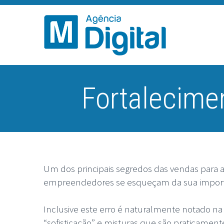
Fortalecimen
Um dos principais segredos das vendas para a
empreendedores se esqueçam da sua import
Inclusive este erro é naturalmente notado na 
“sofisticação” e misturas que são praticamen