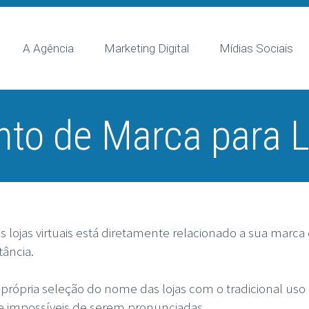
A Agência
Marketing Digital
Mídias Sociais
to de Marca para L
s lojas virtuais está diretamente relacionado a sua mar
ância.
própria seleção do nome das lojas com o tradicional uso d
te impossíveis de serem pronunciadas.