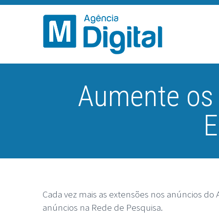
Aumente os
E
Cada vez mais as extensões nos anúncios do 
anúncios na Rede de Pesquisa.