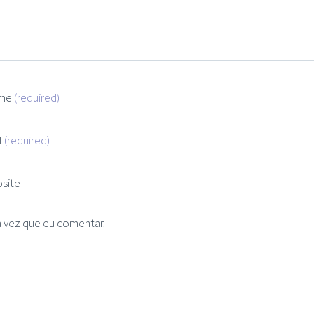
me
(required)
l
(required)
site
 vez que eu comentar.