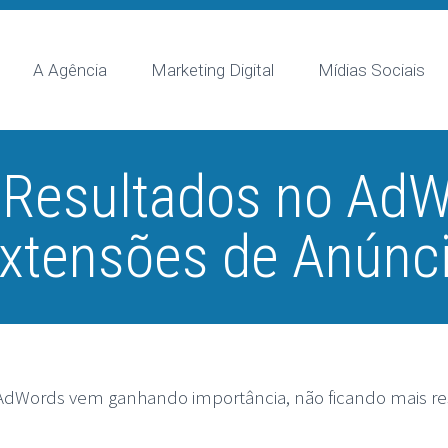
A Agência
Marketing Digital
Mídias Sociais
 Resultados no AdW
xtensões de Anúnc
AdWords vem ganhando importância, não ficando mais res