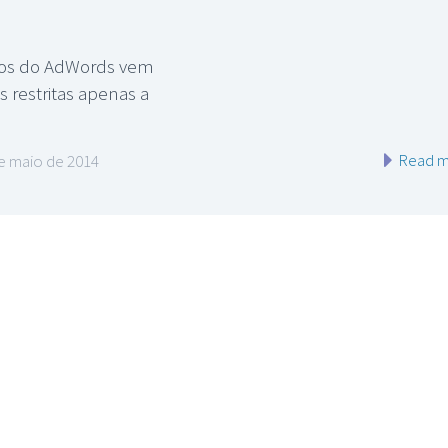
ios do AdWords vem
 restritas apenas a
Read m
e maio de 2014