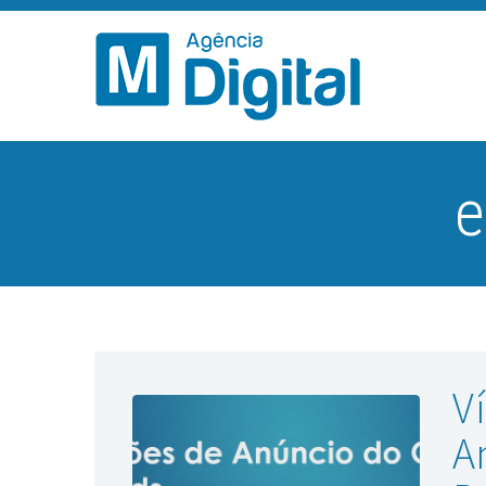
e
V
A