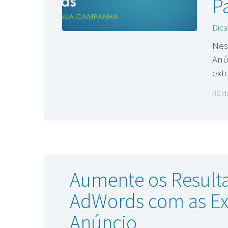
P
Dica
Nes
Anú
ext
30 d
Aumente os Result
AdWords com as Ex
Anúncio