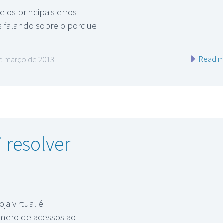
 os principais erros
is falando sobre o porque
Read m
e março de 2013
 resolver
a virtual é
número de acessos ao