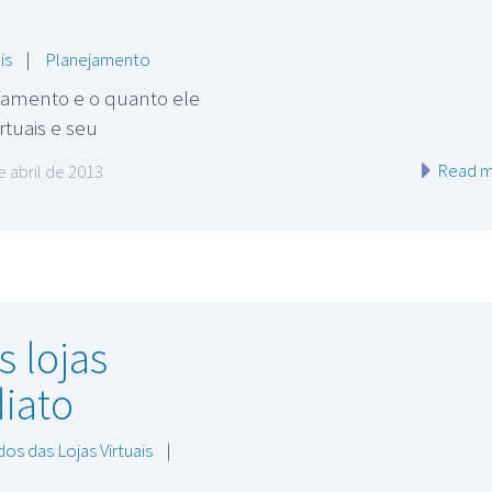
is
|
Planejamento
ejamento e o quanto ele
rtuais e seu
Read m
e abril de 2013
 lojas
diato
os das Lojas Virtuais
|