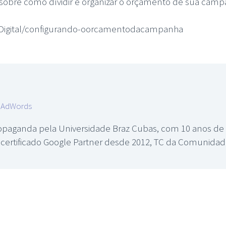
 sobre como dívidir e organizar o orçamento de sua ca
ciaDigital/configurando-oorcamentodacampanha
e AdWords
paganda pela Universidade Braz Cubas, com 10 anos de e
s, certificado Google Partner desde 2012, TC da Comunid