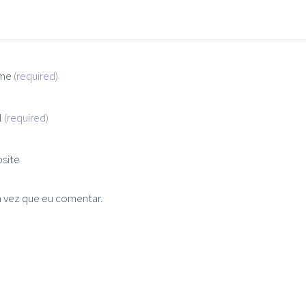
me
(required)
l
(required)
site
 vez que eu comentar.