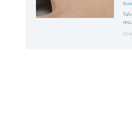
Mark
Tal
res
26 d