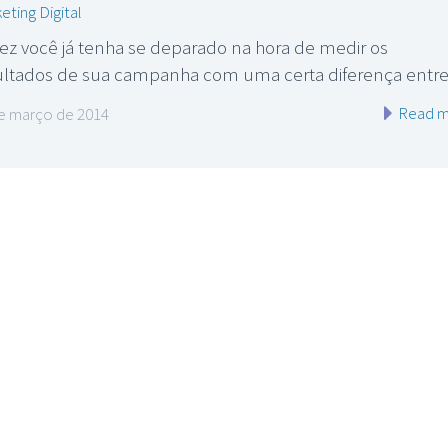
eting Digital
vez você já tenha se deparado na hora de medir os
ultados de sua campanha com uma certa diferença entr
Read m
e março de 2014