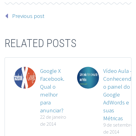
Previous post
RELATED POSTS
Google X
Vídeo Aula –
Facebook.
Conhecendo
Qual o
o painel do
melhor
Google
para
AdWords e
anunciar?
suas
22 de janeiro
Métricas
de 2014
9 de setembro
de 2014