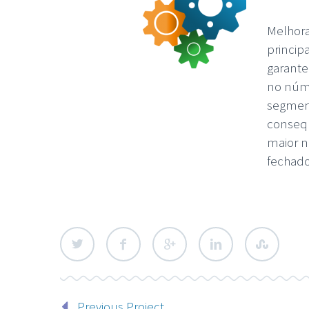
Melhora
princip
garant
no núme
segmen
conseq
maior 
fechado
Previous Project