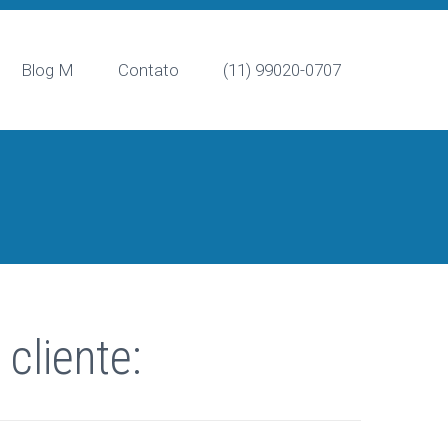
Blog M
Contato
(11) 99020-0707
cliente: