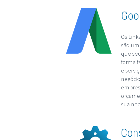
Goo
Os Link
são uma
que seu
forma f
e servi
negócio
empres
orçame
sua ne
Con