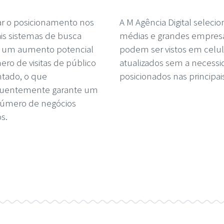
r o posicionamento nos
A M Agência Digital selec
ais sistemas de busca
médias e grandes empresa
e um aumento potencial
podem ser vistos em celu
ro de visitas de público
atualizados sem a neces
tado, o que
posicionados nas principa
uentemente garante um
número de negócios
s.